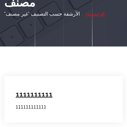
مصنف
الرئيسية
الأرشفة حسب التصنيف "غير مصنف"
1111111111
111111111111